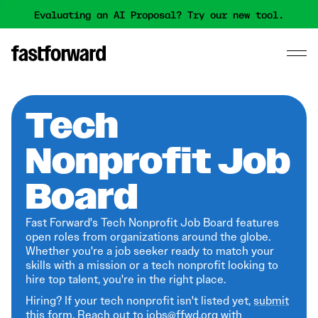
Evaluating an AI Proposal? Try our new tool.
Tech
Nonprofit Job
Board
Fast Forward's Tech Nonprofit Job Board features
open roles from organizations around the globe.
Whether you're a job seeker ready to match your
skills with a mission or a tech nonprofit looking to
hire top talent, you're in the right place.
Hiring? If your tech nonprofit isn't listed yet,
submit
this form
. Reach out to jobs@ffwd.org with