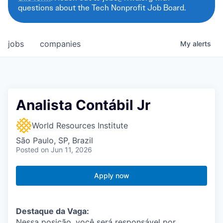
questions about the Tech Nonprofit Job Board.
jobs
companies
My
alerts
Analista Contábil Jr
World Resources Institute
São Paulo, SP, Brazil
Posted
on Jun 11, 2026
Apply now
Destaque da Vaga:
Nessa posição, você será responsável por