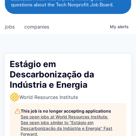
questions about the Tech Nonprofit Job Board.
jobs
companies
My
alerts
Estágio em
Descarbonização da
Indústria e Energia
World Resources Institute
This job is no longer accepting applications
See open jobs at
World Resources Institute
.
See open jobs similar to "
Estágio em
Descarbonização da Indústria e Energia
"
Fast
Forward
.