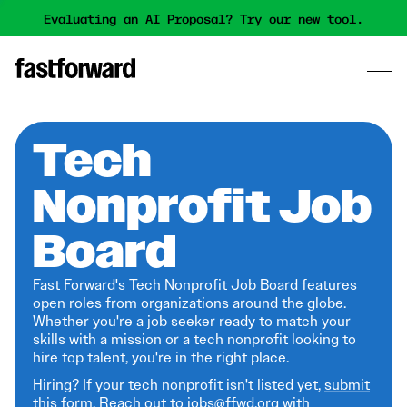
Evaluating an AI Proposal? Try our new tool.
Tech
Nonprofit Job
Board
Fast Forward's Tech Nonprofit Job Board features
open roles from organizations around the globe.
Whether you're a job seeker ready to match your
skills with a mission or a tech nonprofit looking to
hire top talent, you're in the right place.
Hiring? If your tech nonprofit isn't listed yet,
submit
this form
. Reach out to jobs@ffwd.org with