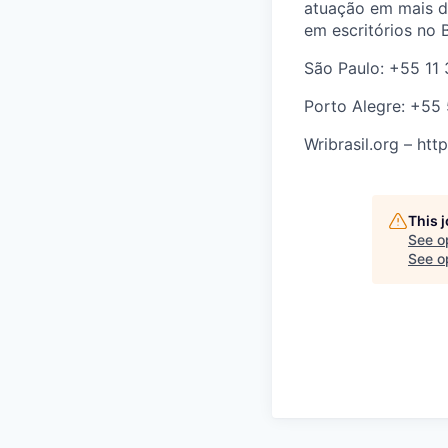
atuação em mais d
em escritórios no B
São Paulo: +55 11 
Porto Alegre: +55
Wribrasil.org –
htt
This 
See o
See op