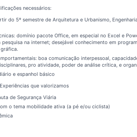
lificações
necessários
:
tir do 5º semestre de Arquitetura e
Urbanismo, Engenhari
cnicas: domínio pacote Office, em especial no Excel e Pow
 pesquisa na internet;
desejável conhecimento em progra
gráfica.
omportamentais: boa comunicação interpessoal,
capacidade
sciplinares,
pro atividade,
poder de análise crítica,
e
organ
diário e espanhol básico
Experiências que valorizamos
auta de Segurança Viária
com o tema mobilidade ativa (a pé e/ou ciclista)
êmica