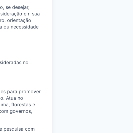
o, se desejar,
nsideração em sua
ro, orientação
ica ou necessidade
sideradas no
ções para promover
o. Atua no
ma, florestas e
a com governos,
 de pesquisa com