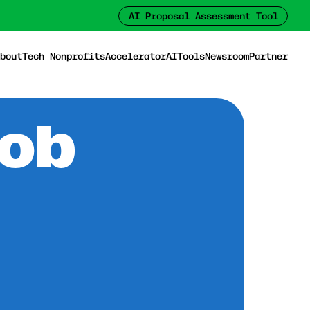
AI Proposal Assessment Tool
bout
Tech Nonprofits
Accelerator
AI
Tools
Newsroom
Partner
Job