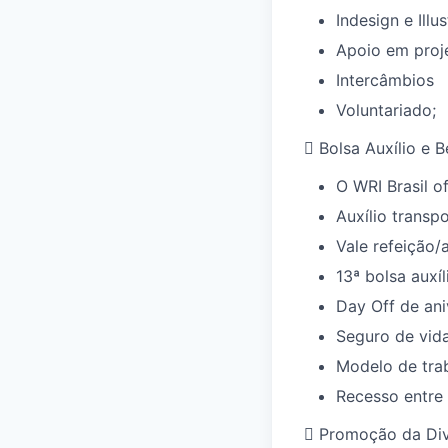
Indesign e Illus
Apoio em proj
Intercâmbios
Voluntariado;

Bolsa Auxílio e B
O WRI Brasil o
A
uxílio transp
Vale refeição/
13ª bolsa auxí
Day Off de ani
Seguro de vid
Modelo de trab
Recesso entre

Promoção da Div