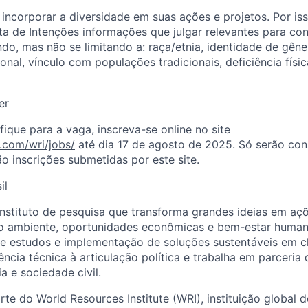
 incorporar a diversidade em suas ações e projetos. Por iss
ta de Intenções
informações que julgar relevantes para co
ndo, mas não se limitando a: raça/etnia, identidade de gêne
ional, vínculo com populações tradicionais, deficiência fís
er
fique para a vaga, inscreva-se online
no site
e.com/wri/jobs/
até dia
17 de agosto
de 202
5
.
Só serão con
o inscrições submetidas por este site.
il
instituto de pesquisa que transforma grandes ideias em a
o ambiente, oportunidades econômicas e bem-estar human
 estudos e implementação de soluções sustentáveis em cli
lência técnica à articulação política e trabalha em parceri
 e sociedade civil.
arte do World
Resources
Institute
(WRI), instituição global