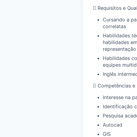

Requisitos e Qua
Cursando a par
correlatas
Habilidades té
habilidades em
representação 
Habilidades c
equipes multidi
Inglês interme

Competências e
Interesse na p
Identificação 
Pesquisa acad
Autocad
GIS