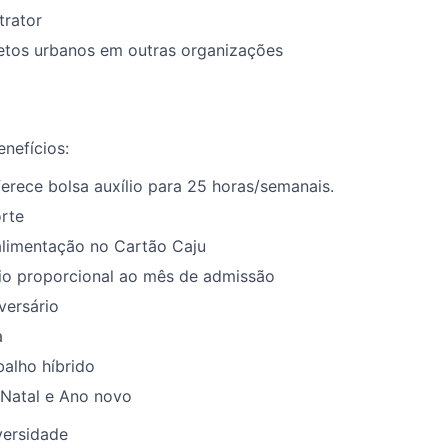
trator
etos urbanos em outras organizações
enefícios
:
ferece bolsa auxílio para
25
horas/semanais
.
orte
alimentação no Cartão Caju
lio proporcional ao mês de admissão
versário
a
alho híbrido
Natal
e
A
no
n
ovo
ersidade