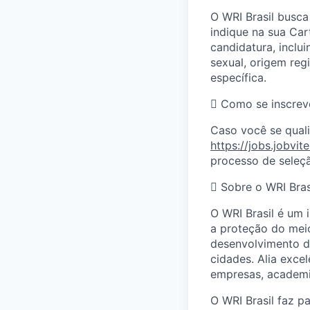
O WRI Brasil busca
indique na sua
Car
candidatura, inclui
sexual, origem reg
específica.

Como se inscrev
Caso você se quali
https://jobs.jobvit
processo de seleçã

Sobre o WRI
Bras
O WRI Brasil é um 
a proteção do mei
desenvolvimento de
cidades. Alia exce
empresas, academia
O WRI Brasil faz p