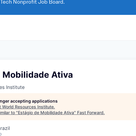
 Tech Nonprofit Job Board.
 Mobilidade Ativa
s Institute
longer accepting applications
t
World Resources Institute
.
milar to "
Estágio de Mobilidade Ativa
"
Fast Forward
.
razil
o