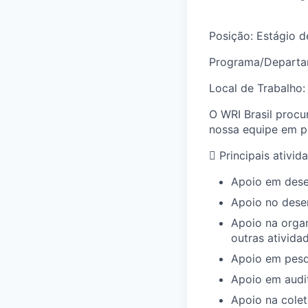
Posição:
Estágio d
Programa
/Depart
Local de Trabalho
O WRI Brasil procu
nossa equipe em pr

Principais ativid
Apoio em desen
Apoio no dese
Apoio na orga
outras ativida
Apoio
em pesq
Apoio em audit
Apoio na colet