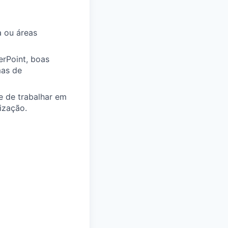
a
ou áreas
erPoint,
boas
mas
de
 de trabalhar em
ização.