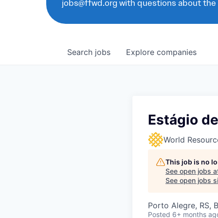
jobs@ffwd.org with questions about the
Search
jobs
Explore
companies
Estágio de
World Resource
This job is no 
See open jobs a
See open jobs si
Porto Alegre, RS, B
Posted
6+ months ag