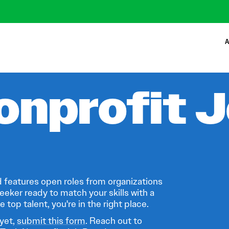
A
onprofit 
 features open roles from organizations
eeker ready to match your skills with a
 top talent, you're in the right place.
 yet,
submit this form
. Reach out to