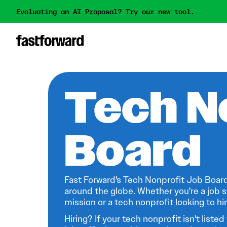
Evaluating an AI Proposal? Try our new tool.
Tech N
Board
Fast Forward's Tech Nonprofit Job Board
around the globe. Whether you're a job s
mission or a tech nonprofit looking to hire
Hiring? If your tech nonprofit isn't listed