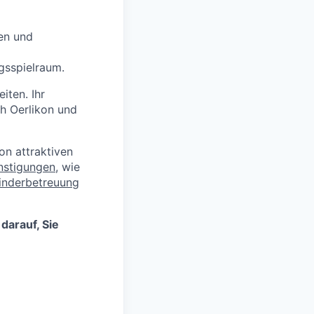
len und
gsspielraum.
iten. Ihr
h Oerlikon und
on attraktiven
nstigungen
, wie
inderbetreuung
darauf, Sie