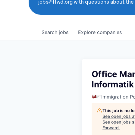
jobs@ffwd.org with questions about the
Search
jobs
Explore
companies
Office Man
Informatik
Immigration Po
This job is no 
See open jobs a
See open jobs si
Forward
.