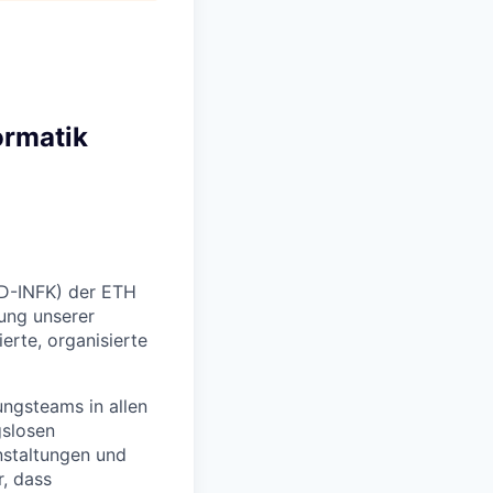
ormatik
 (D-INFK) der ETH
ung unserer
rte, organisierte
ungsteams in allen
gslosen
anstaltungen und
, dass