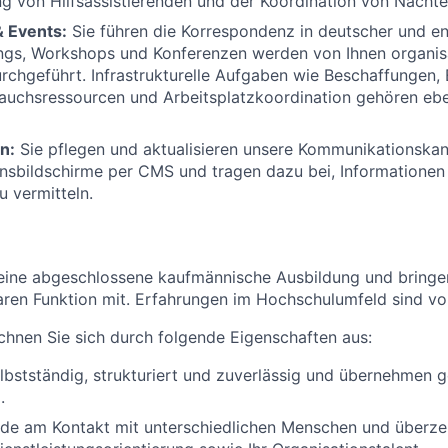
 von Hilfsassistierenden und der Koordination von Nachtei
& Events:
Sie führen die Korrespondenz in deutscher und en
gs, Workshops und Konferenzen werden von Ihnen organisa
rchgeführt. Infrastrukturelle Aufgaben wie Beschaffungen, 
rauchsressourcen und Arbeitsplatzkoordination gehören eben
n:
Sie pflegen und aktualisieren unsere Kommunikationska
nsbildschirme per CMS und tragen dazu bei, Informationen
 vermitteln.
 eine abgeschlossene kaufmännische Ausbildung und bringe
baren Funktion mit. Erfahrungen im Hochschulumfeld sind von
chnen Sie sich durch folgende Eigenschaften aus:
elbstständig, strukturiert und zuverlässig und übernehmen 
.
ude am Kontakt mit unterschiedlichen Menschen und überze