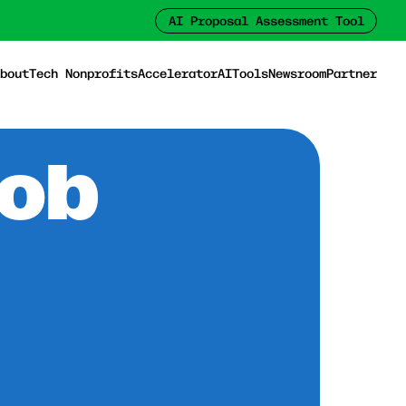
AI Proposal Assessment Tool
bout
Tech Nonprofits
Accelerator
AI
Tools
Newsroom
Partner
Job