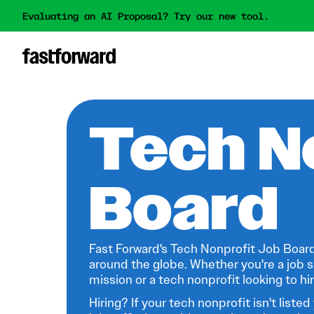
Evaluating an AI Proposal? Try our new tool.
Tech N
Board
Fast Forward's Tech Nonprofit Job Board
around the globe. Whether you're a job s
mission or a tech nonprofit looking to hire
Hiring? If your tech nonprofit isn't listed