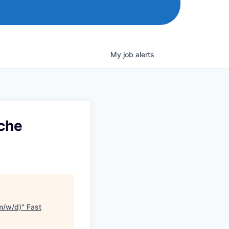
My
job
alerts
sche
(m/w/d)
"
Fast