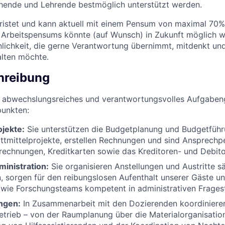
chende und Lehrende bestmöglich unterstützt werden.
efristet und kann aktuell mit einem Pensum von maximal 70
 Arbeitspensums könnte (auf Wunsch) in Zukunft möglich w
nlichkeit, die gerne Verantwortung übernimmt, mitdenkt und 
alten möchte.
hreibung
in abwechslungsreiches und verantwortungsvolles Aufgaben
unkten:
ojekte:
Sie unterstützen die Budgetplanung und Budgetführ
ttmittelprojekte, erstellen Rechnungen und sind Ansprechp
rechnungen, Kreditkarten sowie das Kreditoren- und Debit
ministration:
Sie organisieren Anstellungen und Austritte s
, sorgen für den reibungslosen Aufenthalt unserer Gäste u
wie Forschungsteams kompetent in administrativen Fragest
ngen:
In Zusammenarbeit mit den Dozierenden koordiniere
trieb – von der Raumplanung über die Materialorganisation