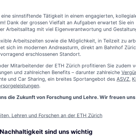
 eine sinnstiftende Tätigkeit in einem engagierten, kollegia
am! Dank der grossen Vielfalt an Aufgaben erwartet Sie ein
r Arbeitsalltag mit viel Eigenverantwortung und Gestaltun
exible Arbeitszeiten sowie die Möglichkeit, in Teilzeit zu arbe
det sich im modernen Andreasturm, direkt am Bahnhof Züric
rvorragend erschlossenen Standort.
oder Mitarbeitender der ETH Zürich profitieren Sie zudem v
ngen und zahlreichen Benefits – darunter zahlreiche
Vergü
te und Car Sharing, ein breites Sportangebot des
ASVZ
,
K
rsorgeleistungen
.
uns die Zukunft von Forschung und Lehre. Wir freuen uns 
iten, Lehren und Forschen an der ETH Zürich
 Nachhaltigkeit sind uns wichtig