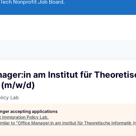
 Tech Nonprofit Job Board.
ager:in am Institut für Theoreti
 (m/w/d)
licy Lab
longer accepting applications
t
Immigration Policy Lab
.
milar to "
Office Manager:in am Institut für Theoretische Informatik 