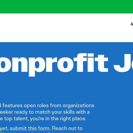
A
onprofit 
 features open roles from organizations
eeker ready to match your skills with a
 top talent, you're in the right place.
 yet,
submit this form
. Reach out to