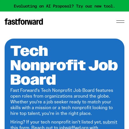
Evaluating an AI Proposal? Try our new tool.
Tech
Nonprofit Job
Board
Fast Forward's Tech Nonprofit Job Board features
open roles from organizations around the globe.
Whether you're a job seeker ready to match your
skills with a mission or a tech nonprofit looking to
hire top talent, you're in the right place.
Hiring? If your tech nonprofit isn't listed yet,
submit
this form
. Reach out to jobs@ffwd.org with