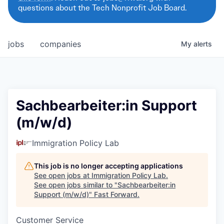
questions about the Tech Nonprofit Job Board.
jobs
companies
My
alerts
Sachbearbeiter:in Support
(m/w/d)
Immigration Policy Lab
This job is no longer accepting applications
See open jobs at
Immigration Policy Lab
.
See open jobs similar to "
Sachbearbeiter:in
Support (m/w/d)
"
Fast Forward
.
Customer Service