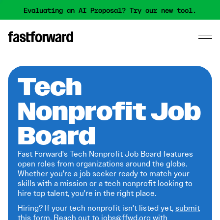
Evaluating an AI Proposal? Try our new tool.
Tech
Nonprofit Job
Board
Fast Forward's Tech Nonprofit Job Board features
open roles from organizations around the globe.
Whether you're a job seeker ready to match your
skills with a mission or a tech nonprofit looking to
hire top talent, you're in the right place.
Hiring? If your tech nonprofit isn't listed yet,
submit
this form
. Reach out to jobs@ffwd.org with