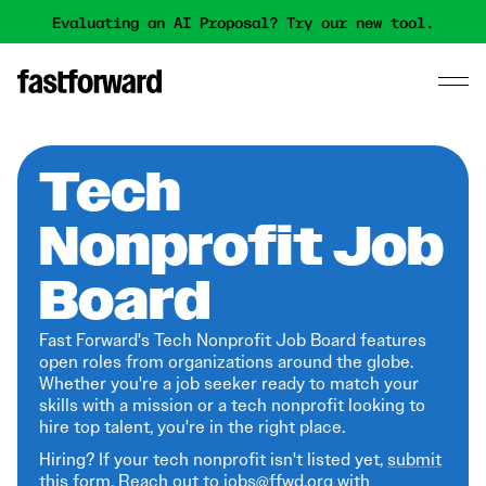
Evaluating an AI Proposal? Try our new tool.
Tech
Nonprofit Job
Board
Fast Forward's Tech Nonprofit Job Board features
open roles from organizations around the globe.
Whether you're a job seeker ready to match your
skills with a mission or a tech nonprofit looking to
hire top talent, you're in the right place.
Hiring? If your tech nonprofit isn't listed yet,
submit
this form
. Reach out to jobs@ffwd.org with