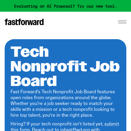
Evaluating an AI Proposal? Try our new tool.
Tech
Nonprofit Job
Board
Fast Forward's Tech Nonprofit Job Board features
open roles from organizations around the globe.
Whether you're a job seeker ready to match your
skills with a mission or a tech nonprofit looking to
hire top talent, you're in the right place.
Hiring? If your tech nonprofit isn't listed yet,
submit
this form
. Reach out to jobs@ffwd.org with