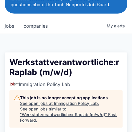
questions about the Tech Nonprofit Job Board.
jobs
companies
My
alerts
Werkstattverantwortliche:r
Raplab (m/w/d)
Immigration Policy Lab
This job is no longer accepting applications
See open jobs at
Immigration Policy Lab
.
See open jobs similar to
"
Werkstattverantwortliche:r Raplab (m/w/d)
"
Fast
Forward
.