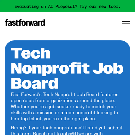
Evaluating an AI Proposal? Try our new tool.
Tech
Nonprofit Job
Board
Fast Forward's Tech Nonprofit Job Board features
open roles from organizations around the globe.
Whether you're a job seeker ready to match your
skills with a mission or a tech nonprofit looking to
hire top talent, you're in the right place.
Hiring? If your tech nonprofit isn't listed yet,
submit
this form
. Reach out to jobs@ffwd.org with