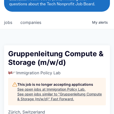
questions about the Tech Nonprofit Job Board.
jobs
companies
My
alerts
Gruppenleitung Compute &
Storage (m/w/d)
Immigration Policy Lab
This job is no longer accepting applications
See open jobs at
Immigration Policy Lab
.
See open jobs similar to "
Gruppenleitung Compute
& Storage (m/w/d)
"
Fast Forward
.
Zürich, Switzerland