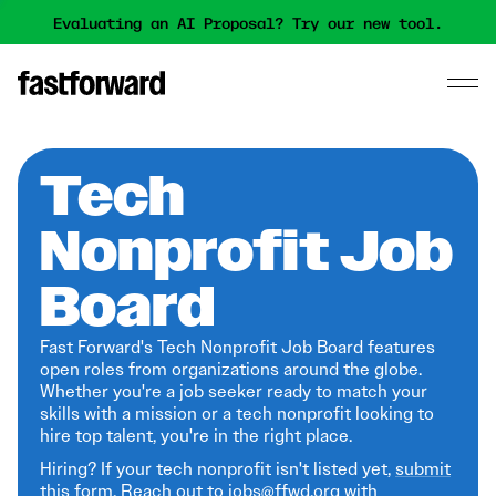
Evaluating an AI Proposal? Try our new tool.
Tech
Nonprofit Job
Board
Fast Forward's Tech Nonprofit Job Board features
open roles from organizations around the globe.
Whether you're a job seeker ready to match your
skills with a mission or a tech nonprofit looking to
hire top talent, you're in the right place.
Hiring? If your tech nonprofit isn't listed yet,
submit
this form
. Reach out to jobs@ffwd.org with