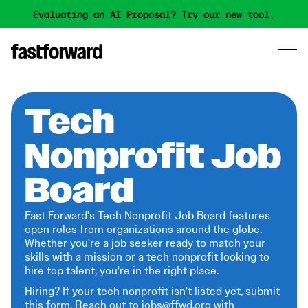
Evaluating an AI Proposal? Try our new tool.
Tech
Nonprofit Job
Board
Fast Forward's Tech Nonprofit Job Board features
open roles from organizations around the globe.
Whether you're a job seeker ready to match your
skills with a mission or a tech nonprofit looking to
hire top talent, you're in the right place.
Hiring? If your tech nonprofit isn't listed yet,
submit
this form
. Reach out to jobs@ffwd.org with