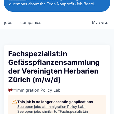
questions about the Tech Nonprofit Job Board.
jobs
companies
My
alerts
Fachspezialist:in
Gefässpflanzensammlung
der Vereinigten Herbarien
Zürich (m/w/d)
Immigration Policy Lab
This job is no longer accepting applications
See open jobs at
Immigration Policy Lab
.
See open jobs similar to "
Fachspezialist:in