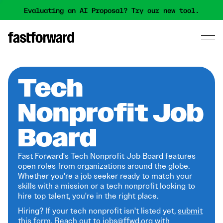
Evaluating an AI Proposal? Try our new tool.
Tech
Nonprofit Job
Board
Fast Forward's Tech Nonprofit Job Board features
open roles from organizations around the globe.
Whether you're a job seeker ready to match your
skills with a mission or a tech nonprofit looking to
hire top talent, you're in the right place.
Hiring? If your tech nonprofit isn't listed yet,
submit
this form
. Reach out to jobs@ffwd.org with