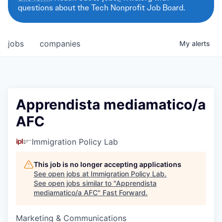
questions about the Tech Nonprofit Job Board.
jobs
companies
My
alerts
Apprendista mediamatico/a
AFC
Immigration Policy Lab
This job is no longer accepting applications
See open jobs at
Immigration Policy Lab
.
See open jobs similar to "
Apprendista
mediamatico/a AFC
"
Fast Forward
.
Marketing & Communications