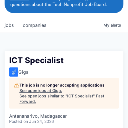
questions about the Tech Nonprofit Job Board.
jobs
companies
My
alerts
ICT Specialist
Giga
This job is no longer accepting applications
See open jobs at
Giga
.
See open jobs similar to "
ICT Specialist
"
Fast
Forward
.
Antananarivo, Madagascar
Posted
on Jun 24, 2026