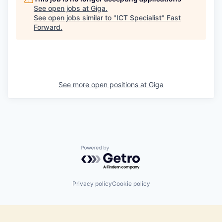
See open jobs at
Giga
.
See open jobs similar to "
ICT Specialist
"
Fast
Forward
.
See more open positions at
Giga
Powered by Getro.com
Privacy policy
Cookie policy