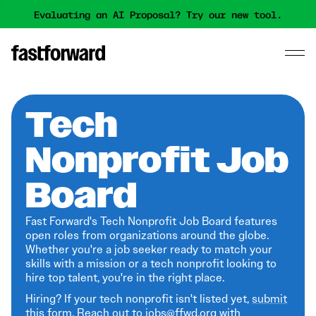
Evaluating an AI Proposal? Try our new tool.
Tech
Nonprofit Job
Board
Fast Forward's Tech Nonprofit Job Board features
open roles from organizations around the globe.
Whether you're a job seeker ready to match your
skills with a mission or a tech nonprofit looking to
hire top talent, you're in the right place.
Hiring? If your tech nonprofit isn't listed yet,
submit
this form
. Reach out to jobs@ffwd.org with